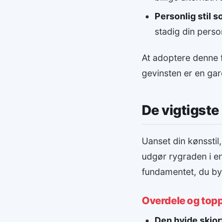
Personlig stil 
stadig din perso
At adoptere denne f
gevinsten er en gard
De vigtigste 
Uanset din kønsstil,
udgør rygraden i en
fundamentet, du byg
Overdele og top
Den hvide skjor