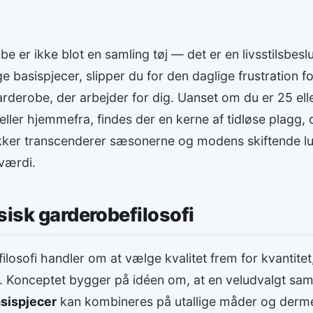
e er ikke blot en samling tøj — det er en livsstilsbesl
ige basispjecer, slipper du for den daglige frustration f
arderobe, der arbejder for dig. Uanset om du er 25 el
ller hjemmefra, findes der en kerne af tidløse plagg, d
ykker transcenderer sæsonerne og modens skiftende lu
værdi.
sisk garderobefilosofi
ilosofi handler om at vælge kvalitet frem for kvantitet
et. Konceptet bygger på idéen om, at en veludvalgt sam
sispjecer
kan kombineres på utallige måder og derme