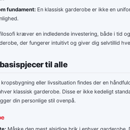
som fundament:
En klassisk garderobe er ikke en unifo
nlighed.
ilosofi kræver en indledende investering, både i tid 
erobe, der fungerer intuitivt og giver dig selvtillid hv
basispjecer til alle
 kropsbygning eller livssituation findes der en håndful
hver klassisk garderobe. Disse er ikke kedeligt stan
ger din personlige stil ovenpå.
pe
te:
Måske den mest alsidige brik i enhver garderobe. D