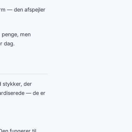
rm — den afspejler
og penge, men
er dag.
d stykker, der
dardiserede — de er
en fungerer til