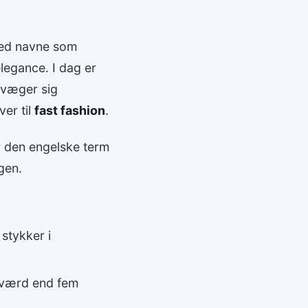
 med navne som
legance. I dag er
evæger sig
er til
fast fashion
.
r den engelske term
gen.
stykker i
e værd end fem