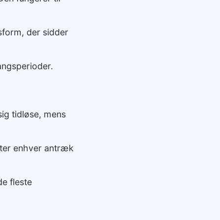
form, der sidder
gangsperioder.
 sig tidløse, mens
fter enhver antræk
e fleste