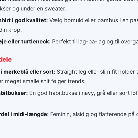
bukser og under en sweater.
hirt i god kvalitet:
Vælg bomuld eller bambus i en pas
din krop.
øje eller turtleneck:
Perfekt til lag-på-lag og til over
dele
i mørkeblå eller sort:
Straight leg eller slim fit holder
r meget smalle snit følger trends.
bitbukser:
En god habitbukse i navy, grå eller sort lø
rdel i midi-længde:
Feminin, alsidig og flatterende på d