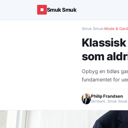
Smuk Smuk
Smuk Smuk
›
Mode & Gard
Klassisk
som aldri
Opbyg en tidløs ga
fundamentet for uend
Philip Frandsen
Skribent, Smuk Smuk