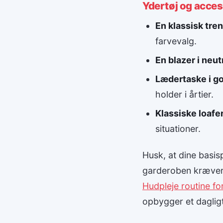
Ydertøj og acce
En klassisk tre
farvevalg.
En blazer i neut
Lædertaske i go
holder i årtier.
Klassiske loafer
situationer.
Husk, at dine basi
garderoben kræver 
Hudpleje routine fo
opbygger et dagligt