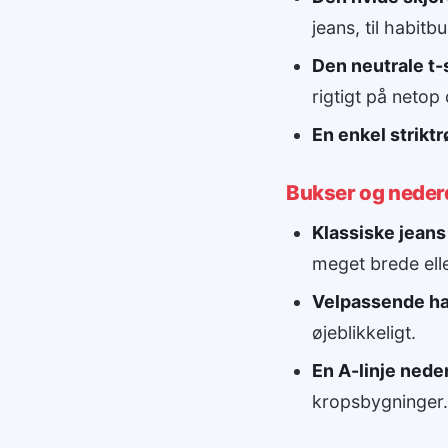
jeans, til habit
Den neutrale t-s
rigtigt på netop 
En enkel striktr
Bukser og neder
Klassiske jeans 
meget brede elle
Velpassende ha
øjeblikkeligt.
En A-linje nede
kropsbygninger.