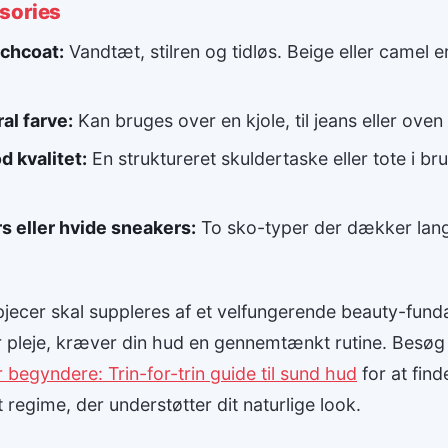
ssories
nchcoat:
Vandtæt, stilren og tidløs. Beige eller camel e
ral farve:
Kan bruges over en kjole, til jeans eller oven 
d kvalitet:
En struktureret skuldertaske eller tote i bru
s eller hvide sneakers:
To sko-typer der dækker langt
spjecer skal suppleres af et velfungerende beauty-fun
pleje, kræver din hud en gennemtænkt rutine. Besøg v
r begyndere: Trin-for-trin guide til sund hud
for at find
 regime, der understøtter dit naturlige look.