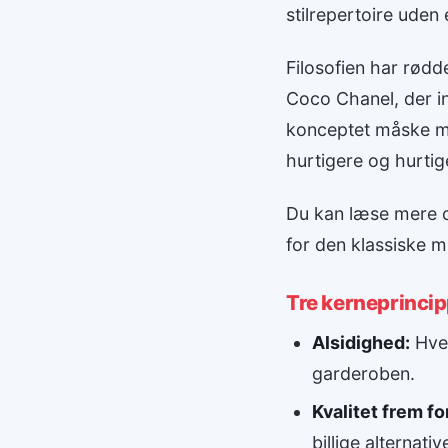
stilrepertoire uden
Filosofien har rødd
Coco Chanel, der in
konceptet måske me
hurtigere og hurtig
Du kan læse mere
for den klassiske 
Tre kerneprincipp
Alsidighed:
Hver
garderoben.
Kvalitet frem f
billige alternativ