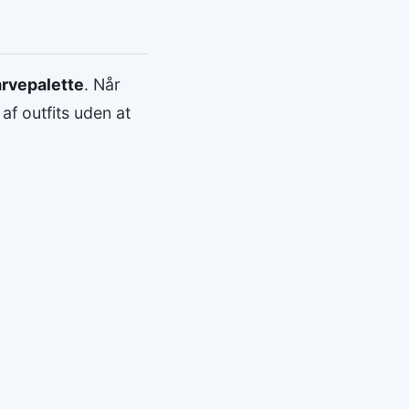
arvepalette
. Når
af outfits uden at