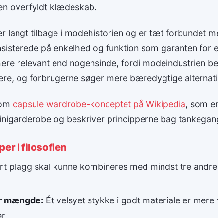
 en overfyldt klædeskab.
er langt tilbage i modehistorien og er tæt forbundet
sisterede på enkelhed og funktion som garanten for e
re relevant end nogensinde, fordi modeindustrien b
ere, og forbrugerne søger mere bæredygtige alternativ
 om
capsule wardrobe-konceptet på Wikipedia
, som e
minigarderobe og beskriver principperne bag tankegan
er i filosofien
t plagg skal kunne kombineres med mindst tre andre 
or mængde:
Ét velsyet stykke i godt materiale er mer
er.