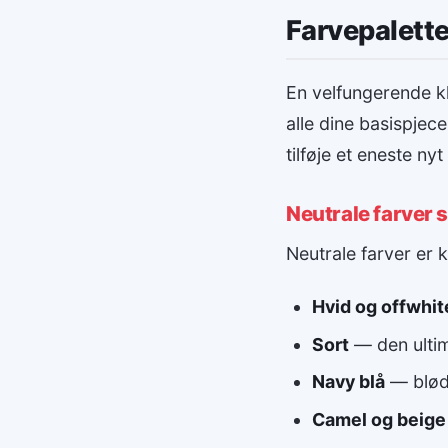
Farvepalette 
En velfungerende 
alle dine basispjec
tilføje et eneste nyt
Neutrale farver
Neutrale farver er 
Hvid og offwhit
Sort
— den ultim
Navy blå
— bløde
Camel og beige