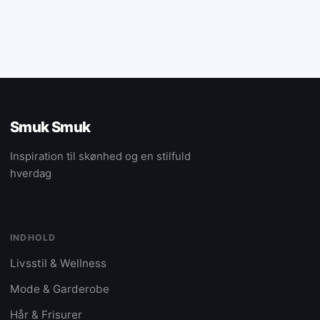
Smuk Smuk
Inspiration til skønhed og en stilfuld
hverdag
INDHOLD
Livsstil & Wellness
Mode & Garderobe
Hår & Frisurer