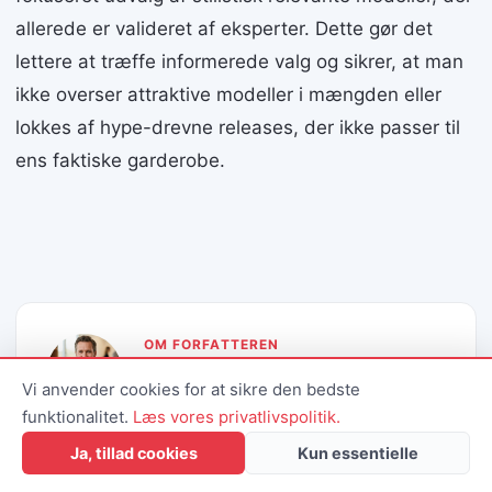
allerede er valideret af eksperter. Dette gør det
lettere at træffe informerede valg og sikrer, at man
ikke overser attraktive modeller i mængden eller
lokkes af hype-drevne releases, der ikke passer til
ens faktiske garderobe.
OM FORFATTEREN
Philip Frandsen
Vi anvender cookies for at sikre den bedste
Skribent & redaktør · Smuk Smuk
funktionalitet.
Læs vores privatlivspolitik.
Philip er passioneret om at hjælpe
Ja, tillad cookies
Kun essentielle
danskere med at udvikle deres